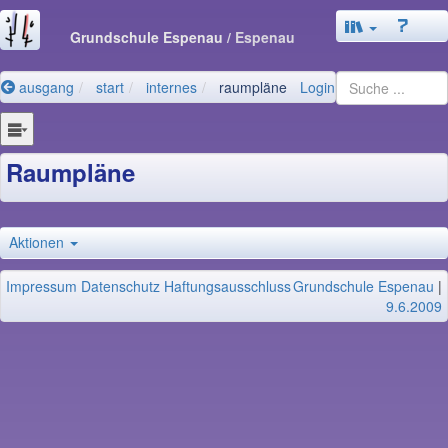
Grundschule Espenau
/ Espenau
ausgang
start
internes
raumpläne
Login
Raumpläne
Aktionen
Impressum
Datenschutz
Haftungsausschluss
Grundschule Espenau
|
9.6.2009